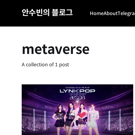
안수빈의 블로그
Home
About
Telegr
metaverse
A collection of 1 post