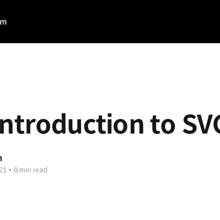
am
Introduction to S
n
21
•
8 min read