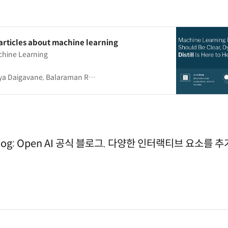
t articles about machine learning
chine Learning
gavane, Balaraman Ravindran, and Gaurav Aggarwal
 blog: Open AI 공식 블로그. 다양한 인터랙티브 요소를