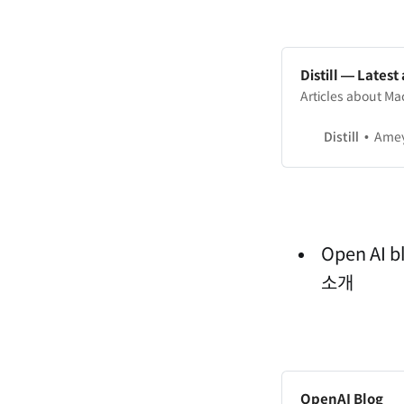
Distill — Lates
Articles about Ma
Distill
Ameya Dai
Open AI
소개
OpenAI Blog