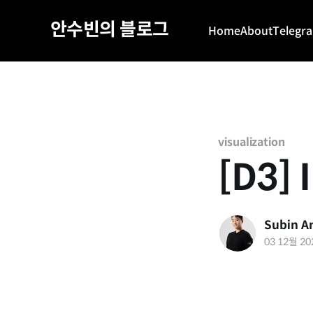
안수빈의 블로그
Home
About
Telegr
visualization
[D3] 
Subin A
03 12월 20