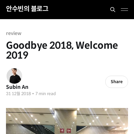
안수빈의 블로그
review
Goodbye 2018, Welcome
2019
Share
Subin An
31 12월 2018
•
7 min read