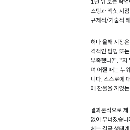
1년 뒤 토큰 락
스팅과 엑싯 시점
규제적/기술적 해
허나 올해 시장은
격적인 펌핑 또는
부족했나?", "저
며 어쩔 때는 누
니다. 스스로에 
에 찬물을 끼얹는
결과론적으로 제 
없이 무너졌습니다
체는 결국 생태계