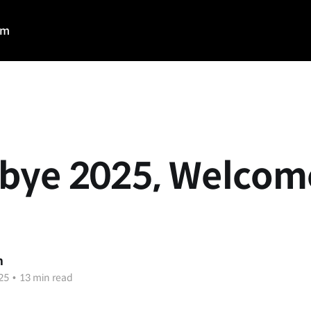
am
bye 2025, Welcom
n
25
•
13 min read