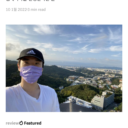
[https://www.facebook.com/genetics001/posts/4645
10 1월 2022
3 min read
163525599247]을 읽었고, 굉장히 인상깊게 읽었다. 실제
적용을 위해서는 많은 수정 과정이 필요하겠지만, 우선 기록차
간단하게 정리해본다. 내러티브 메모란? 미국의 IT기업 아마
존(Amazon)에서는 PPT를 금지하고 6페이지 분량의 내러티
브 메모(Narrative Memo)로 회의를
review
Featured