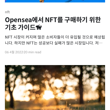
nft
Opensea에서 NFT를 구매하기 위한
기초 가이드🦮
NFT 시장이 커지며 많은 소비자들이 더 유입될 것으로 예상됩
니다. 하지만 NFT는 성공보다 실패가 많은 시장입니다. 저는
늦은만큼 Fast Follow를 하려다 여러 이유로 20~30만원 규
06 4월 2022
20 min read
모의 돈을 수업료로 지불했습니다. 수업료치고는 너무 큰 돈이
라, 글로 남겨봅니다. (그래도 맴찢😢...) 그럼 어떤 NFT를 사
야하는가? NFT를 포함한 예술 시장은 본인의 안목을 믿어야
하지만, 디지털 마켓플레이스는